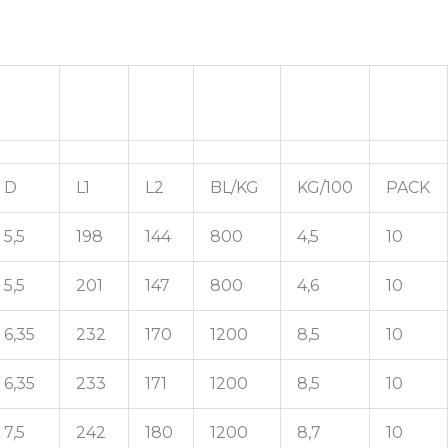
D
L1
L2
BL/KG
KG/100
PACK
5,5
198
144
800
4,5
10
5,5
201
147
800
4,6
10
6,35
232
170
1200
8,5
10
6,35
233
171
1200
8,5
10
7,5
242
180
1200
8,7
10