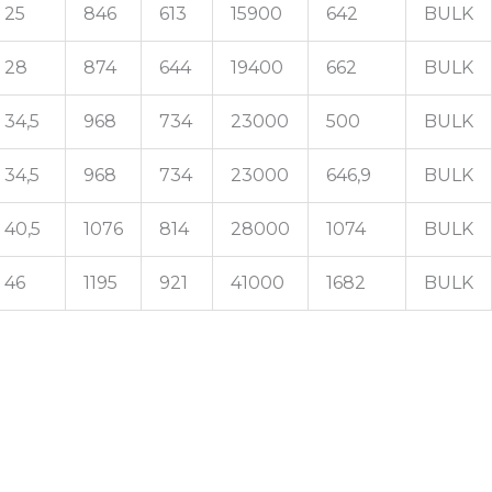
25
846
613
15900
642
BULK
28
874
644
19400
662
BULK
34,5
968
734
23000
500
BULK
34,5
968
734
23000
646,9
BULK
40,5
1076
814
28000
1074
BULK
46
1195
921
41000
1682
BULK