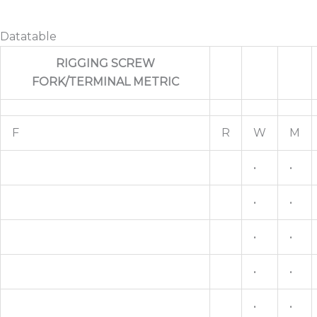
Datatable
RIGGING SCREW
FORK/TERMINAL METRIC
F
R
W
M
•
•
•
•
•
•
•
•
•
•