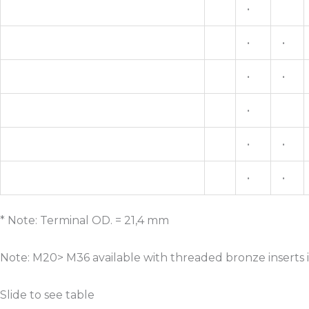
•
•
•
•
•
•
•
•
•
•
* Note: Terminal OD. = 21,4 mm
Note: M20> M36 available with threaded bronze inserts in
Slide to see table