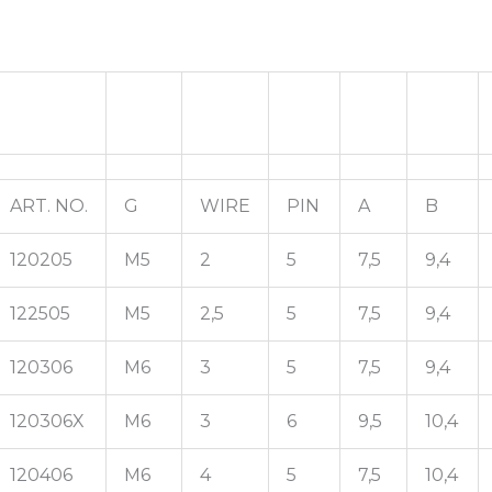
ART. NO.
G
WIRE
PIN
A
B
120205
M5
2
5
7,5
9,4
122505
M5
2,5
5
7,5
9,4
120306
M6
3
5
7,5
9,4
120306X
M6
3
6
9,5
10,4
120406
M6
4
5
7,5
10,4