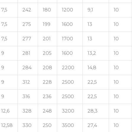
7,5
242
180
1200
9,1
10
7,5
275
199
1600
13
10
7,5
277
201
1700
13
10
9
281
205
1600
13,2
10
9
284
208
2200
14,8
10
9
312
228
2500
22,5
10
9
316
236
2500
22,5
10
12,6
328
248
3200
28,3
10
12,58
330
250
3500
27,4
10