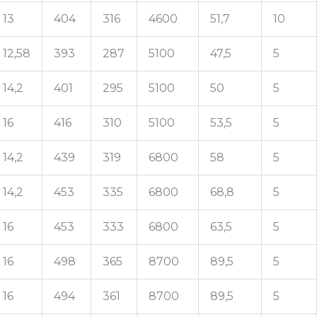
13
404
316
4600
51,7
10
12,58
393
287
5100
47,5
5
14,2
401
295
5100
50
5
16
416
310
5100
53,5
5
14,2
439
319
6800
58
5
14,2
453
335
6800
68,8
5
16
453
333
6800
63,5
5
16
498
365
8700
89,5
5
16
494
361
8700
89,5
5