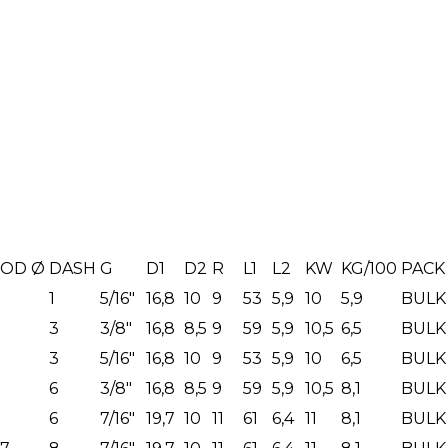
OD Ø
DASH
G
D1
D2
R
L1
L2
KW
KG/100
PACK
1
5/16"
16,8
10
9
53
5,9
10
5,9
BULK
3
3/8"
16,8
8,5
9
59
5,9
10,5
6,5
BULK
3
5/16"
16,8
10
9
53
5,9
10
6,5
BULK
6
3/8"
16,8
8,5
9
59
5,9
10,5
8,1
BULK
6
7/16"
19,7
10
11
61
6,4
11
8,1
BULK