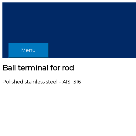
Skip
Menu
to
content
Menu
Ball terminal for rod
Polished stainless steel – AISI 316