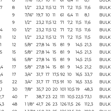
,7
8
7/16"
19,7
10
11
61
6,4
11
8,1
BULK
,7
8
1/2"
23,2
11,5
12
71
7,2
11,5
11,6
BULK
9
7/16"
19,7
10
11
61
6,4
11
8,1
BULK
9
1/2"
23,2
11,5
12
71
7,2
11,5
11,6
BULK
,4
10
1/2"
23,2
11,5
12
71
7,2
11,5
11,6
BULK
1
12
1/2"
23,2
11,5
12
71
7,2
11,5
11,5
BULK
1
12
5/8"
27,8
14
15
81
9
14,5
21,3
BULK
,5
15
5/8"
27,8
14
15
81
9
14,5
21,3
BULK
16
5/8"
27,8
14
15
81
9
14,5
21,5
BULK
,4
17
5/8"
27,8
14
15
81
9
14,5
21,2
BULK
,4
17
3/4"
31,7
17
17,5
92
10
16,5
33,7
BULK
,5
22
3/4"
31,7
17
17,5
91
10
16,5
33,5
BULK
,1
30
7/8"
35,7
20
20
101
10,5
19
48,3
BULK
2,7
40
1"
38,7
23
22
111
10,5
22,5
73,1
BULK
4,3
48
1 1/8"
41,7
26
23
126
11,5
26
112,3
BULK