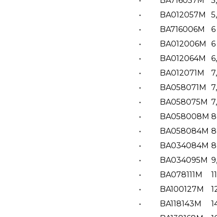
•
BA716057M
5
•
BA012057M
5
•
BA716006M
6
•
BA012006M
6
•
BA012064M
6
•
BA012071M
7,
•
BA058071M
7,
•
BA058075M
7
•
BA058008M
8
•
BA058084M
8
•
BA034084M
8
•
BA034095M
9
•
BA078111M
11
•
BA100127M
1
•
BA118143M
1