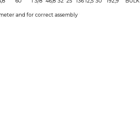
6,8
60
1 3/8"
46,8
32
25
136
12,5
30
192,9
BULK
ameter and for correct assembly